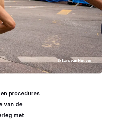
© Lars van Hoeven
n en procedures
ie van de
erleg met