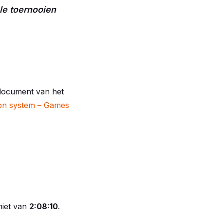
ale toernooien
 document van het
tion system – Games
miet van
2:08:10
.