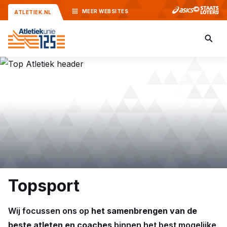
MEER
WEBSITES
ATLETIEK.NL
Topsport
Wij focussen ons op
het samenbrengen van de
beste atleten en coaches
binnen het best mogelijke