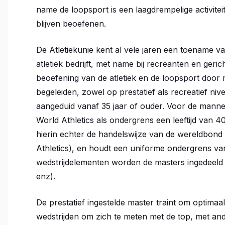
name de loopsport is een laagdrempelige activitei
blijven beoefenen.
De Atletiekunie kent al vele jaren een toename van
atletiek bedrijft, met name bij recreanten en geric
beoefening van de atletiek en de loopsport door
begeleiden, zowel op prestatief als recreatief niv
aangeduid vanaf 35 jaar of ouder. Voor de man
World Athletics als ondergrens een leeftijd van 4
hierin echter de handelswijze van de wereldbon
Athletics), en houdt een uniforme ondergrens van
wedstrijdelementen worden de masters ingedeeld i
enz).
De prestatief ingestelde master traint om optimaa
wedstrijden om zich te meten met de top, met an