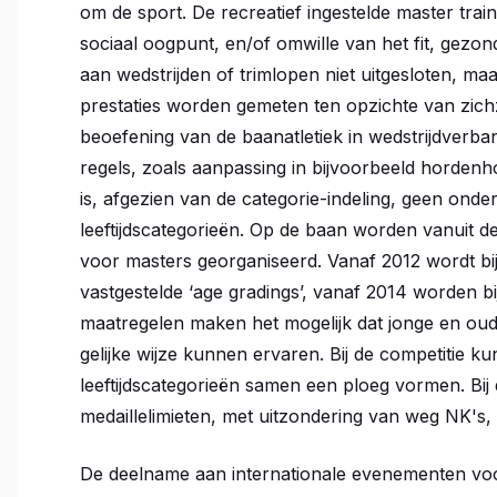
om de sport. De recreatief ingestelde master train
sociaal oogpunt, en/of omwille van het fit, gezond
aan wedstrijden of trimlopen niet uitgesloten, m
prestaties worden gemeten ten opzichte van zichz
beoefening van de baanatletiek in wedstrijdverba
regels, zoals aanpassing in bijvoorbeeld horden
is, afgezien van de categorie-indeling, geen ond
leeftijdscategorieën. Op de baan worden vanuit de
voor masters georganiseerd. Vanaf 2012 wordt bij
vastgestelde ‘age gradings’, vanaf 2014 worden bi
maatregelen maken het mogelijk dat jonge en ou
gelijke wijze kunnen ervaren. Bij de competitie ku
leeftijdscategorieën samen een ploeg vormen. Bi
medaillelimieten, met uitzondering van weg NK's, 
De deelname aan internationale evenementen voor