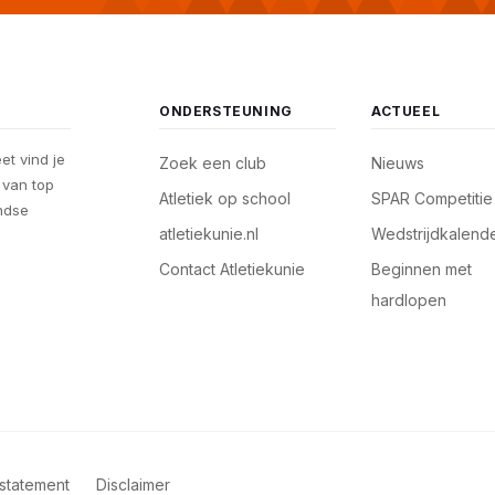
ONDERSTEUNING
ACTUEEL
eet vind je
Zoek een club
Nieuws
, van top
Atletiek op school
SPAR Competitie
andse
atletiekunie.nl
Wedstrijdkalend
Contact Atletiekunie
Beginnen met
hardlopen
statement
Disclaimer