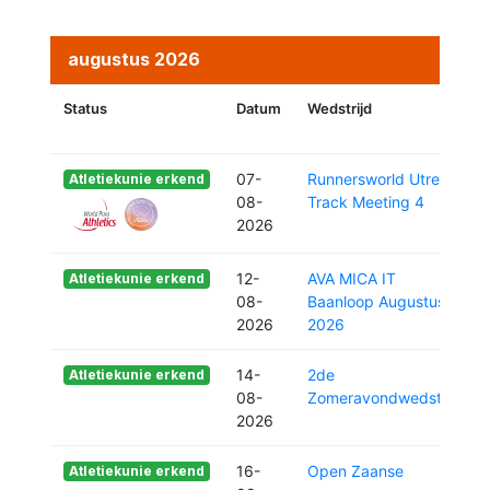
augustus 2026
Status
Datum
Wedstrijd
07-
Runnersworld Utrecht
Atletiekunie erkend
08-
Track Meeting 4
2026
12-
AVA MICA IT
Atletiekunie erkend
08-
Baanloop Augustus
2026
2026
14-
2de
Atletiekunie erkend
08-
Zomeravondwedstrijd
2026
16-
Open Zaanse
Atletiekunie erkend