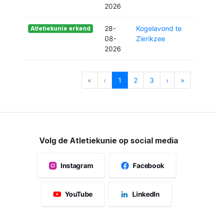
2026
28-
Kogelavond te
Atletiekunie erkend
08-
Zierikzee
2026
«
‹
1
2
3
›
»
Volg de Atletiekunie op social media
Instagram
Facebook
YouTube
LinkedIn