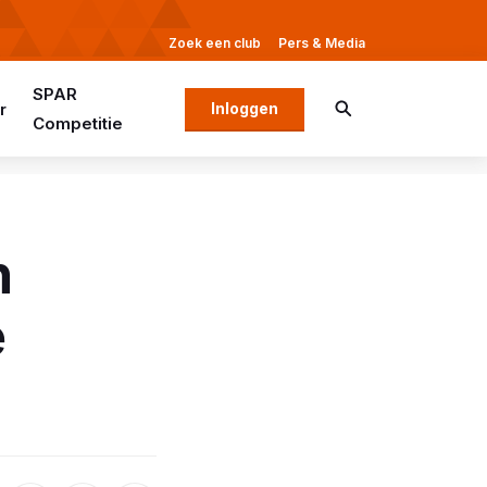
Zoek een club
Pers & Media
SPAR
r
Inloggen
Competitie
h
e