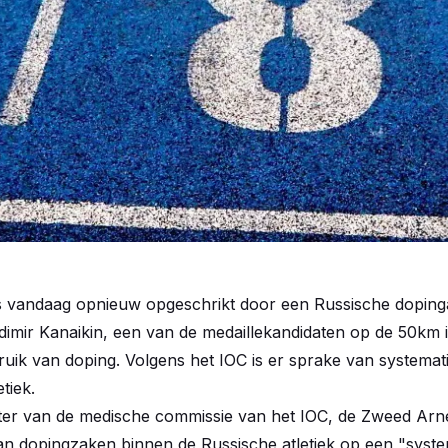
is vandaag opnieuw opgeschrikt door een Russische dopinga
imir Kanaikin, een van de medaillekandidaten op de 50km i
ruik van doping. Volgens het IOC is er sprake van systema
tiek.
ter van de medische commissie van het IOC, de Zweed Arne 
n dopingzaken binnen de Russische atletiek op een "syste