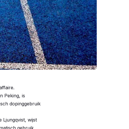
ffaire.
n Peking, is
tisch dopinggebruik
Ljungqvist, wijst
matisch gebruik