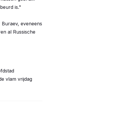
beurd is."
r Buraev, eveneens
ren al Russische
ofdstad
e vlam vrijdag