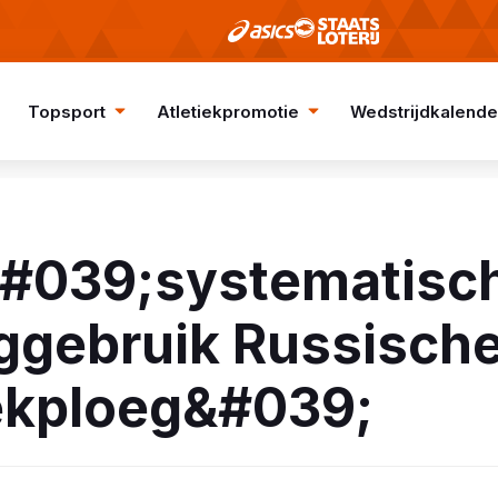
Topsport
Atletiekpromotie
Wedstrijdkalende
&#039;systematisc
ggebruik Russisch
iekploeg&#039;