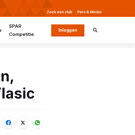
Zoek een club
Pers & Media
SPAR
r
Inloggen
Competitie
n,
lasic