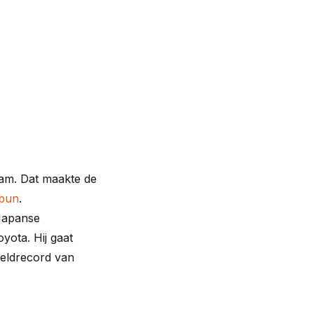
eam. Dat maakte de
mbun
.
 Japanse
oyota. Hij gaat
reldrecord van