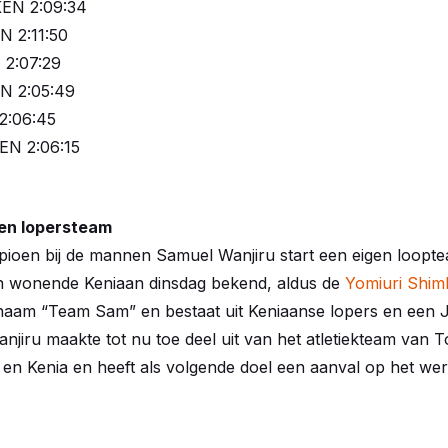
KEN 2:09:34
N 2:11:50
 2:07:29
EN 2:05:49
2:06:45
EN 2:06:15
gen lopersteam
ioen bij de mannen Samuel Wanjiru start een eigen loopt
pan wonende Keniaan dinsdag bekend, aldus de
Yomiuri Shi
e naam “Team Sam” en bestaat uit Keniaanse lopers en een
anjiru maakte tot nu toe deel uit van het atletiekteam van T
 en Kenia en heeft als volgende doel een aanval op het we