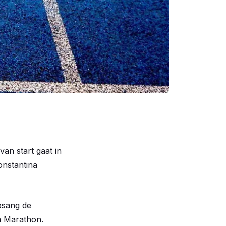
an start gaat in
onstantina
psang de
am Marathon.