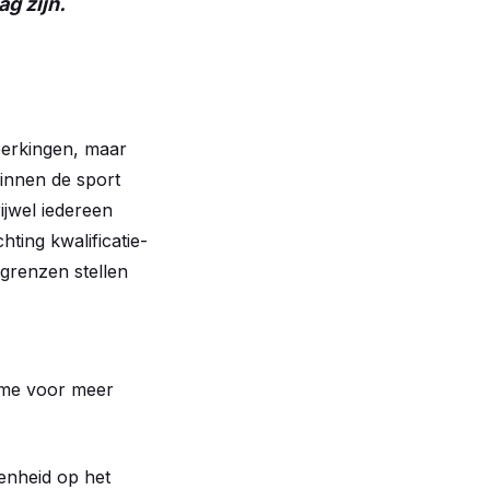
ag zijn.
eperkingen, maar
binnen de sport
ijwel iedereen
hting kwalificatie-
 grenzen stellen
name voor meer
enheid op het