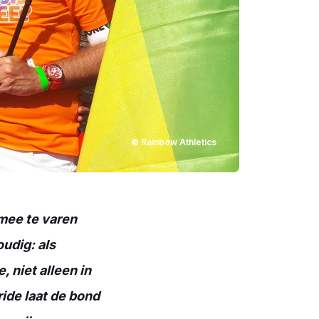
© Rainbow Athletics
 mee te varen
udig: als
, niet alleen in
ride laat de bond