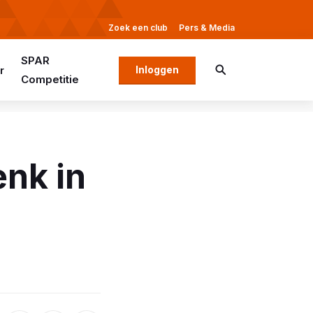
Zoek een club
Pers & Media
SPAR
r
Inloggen
Competitie
enk in