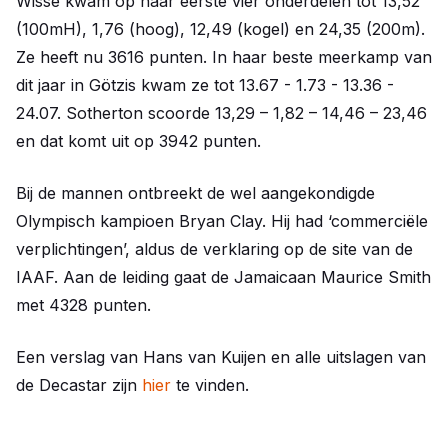
Wisse kwam op haar eerste vier onderdelen tot 13,52
(100mH), 1,76 (hoog), 12,49 (kogel) en 24,35 (200m).
Ze heeft nu 3616 punten. In haar beste meerkamp van
dit jaar in Götzis kwam ze tot 13.67 - 1.73 - 13.36 -
24.07. Sotherton scoorde 13,29 – 1,82 – 14,46 – 23,46
en dat komt uit op 3942 punten.
Bij de mannen ontbreekt de wel aangekondigde
Olympisch kampioen Bryan Clay. Hij had ‘commerciële
verplichtingen’, aldus de verklaring op de site van de
IAAF. Aan de leiding gaat de Jamaicaan Maurice Smith
met 4328 punten.
Een verslag van Hans van Kuijen en alle uitslagen van
de Decastar zijn
hier
te vinden.