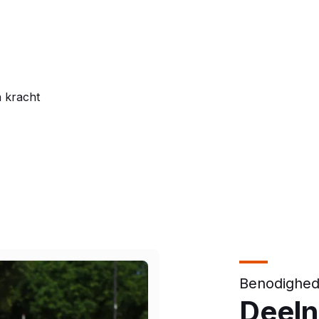
 kracht
Benodighe
Deel