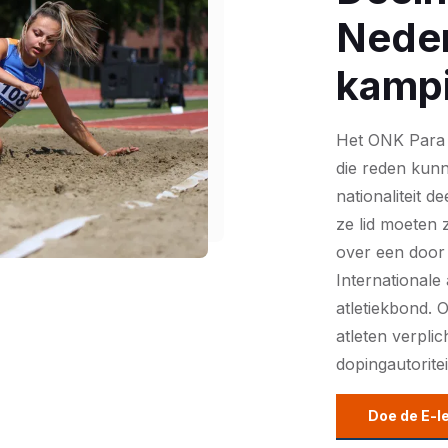
Nede
kamp
Het ONK Para 
die reden kun
nationaliteit 
ze lid moeten 
over een door d
Internationale 
atletiekbond. 
atleten verpli
dopingautoritei
Doe de E-l