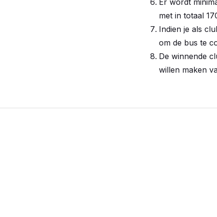
Er wordt minima
met in totaal 17
Indien je als cl
om de bus te co
De winnende clu
willen maken va