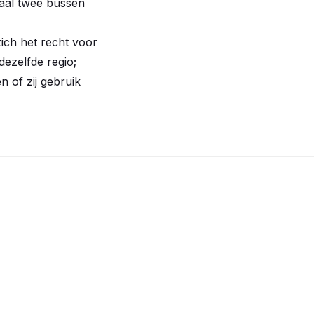
maal twee bussen
zich het recht voor
ezelfde regio;
 of zij gebruik