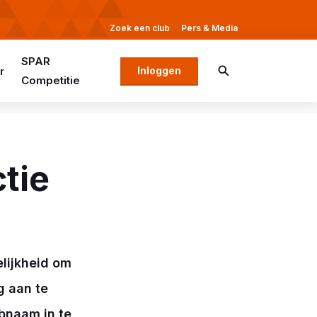
Zoek een club
Pers & Media
SPAR
r
Inloggen
Competitie
tie
lijkheid om
g aan te
bnaam in te