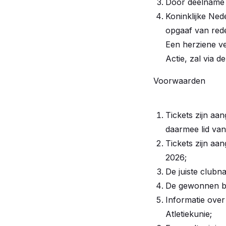
Door deelname 
Koninklijke Ned
opgaaf van rede
Een herziene ve
Actie, zal via 
Voorwaarden
Tickets zijn aa
daarmee lid van
Tickets zijn aa
2026;
De juiste clubn
De gewonnen bus
Informatie over
Atletiekunie;