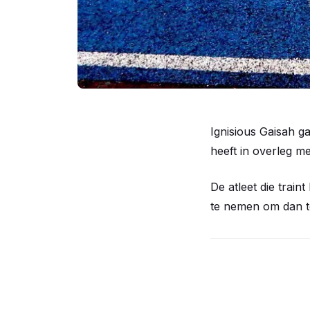
Ignisious Gaisah g
heeft in overleg m
De atleet die train
te nemen om dan te