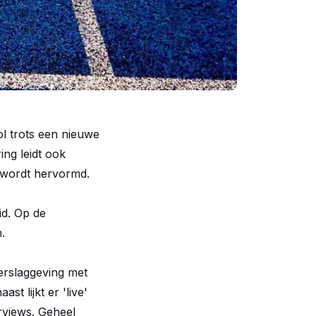
ol trots een nieuwe
ing leidt ook
 wordt hervormd.
id. Op de
.
erslaggeving met
t lijkt er 'live'
rviews. Geheel