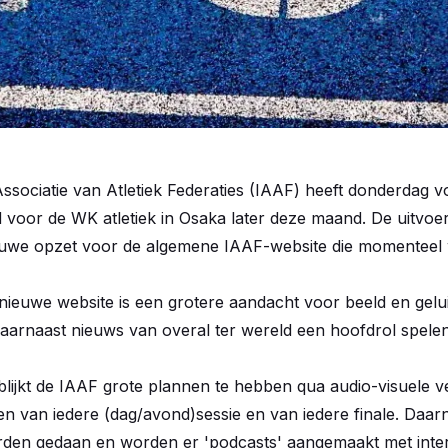
Associatie van Atletiek Federaties (IAAF) heeft donderdag v
 voor de WK atletiek in Osaka later deze maand. De uitvoer
euwe opzet voor de algemene IAAF-website die momenteel
nieuwe website is een grotere aandacht voor beeld en gelu
 daarnaast nieuws van overal ter wereld een hoofdrol spelen
blijkt de IAAF grote plannen te hebben qua audio-visuele v
 van iedere (dag/avond)sessie en van iedere finale. Daarnaas
orden gedaan en worden er 'podcasts' aangemaakt met inte