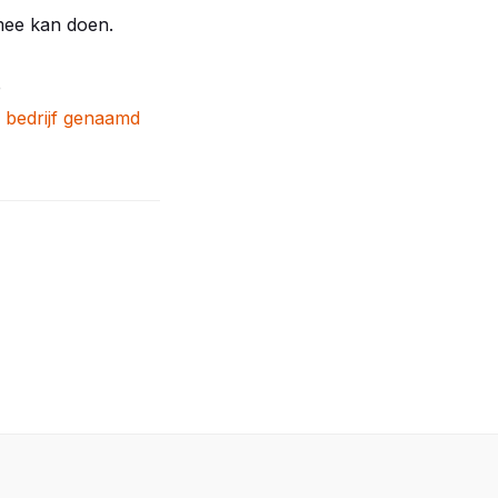
 mee kan doen.
p
 bedrijf genaamd