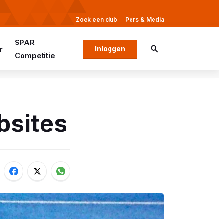
Zoek een club
Pers & Media
SPAR
r
Inloggen
Competitie
bsites