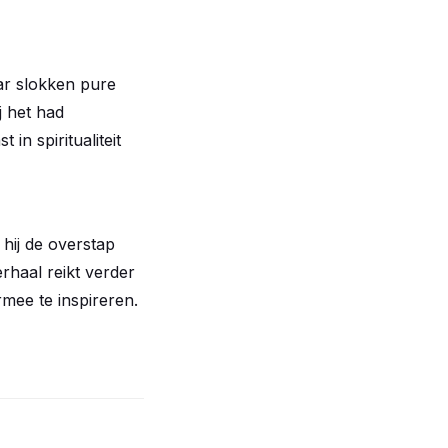
aar slokken pure
j het had
in spiritualiteit
 hij de overstap
erhaal reikt verder
rmee te inspireren.