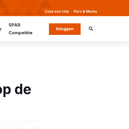
Zoek een club
Pers & Media
SPAR
r
Inloggen
Competitie
t
op de