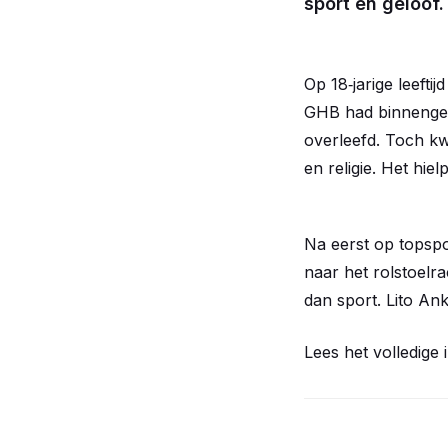
sport en geloof.
Op 18‑jarige leeft
GHB had binnengekr
overleefd. Toch kwa
en religie. Het hie
Na eerst op topspor
naar het rolstoelra
dan sport. Lito An
Lees het volledige