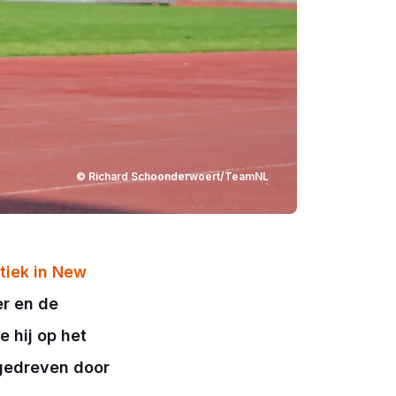
© Richard Schoonderwoert/TeamNL
tiek in New
er en de
e hij op het
gedreven door