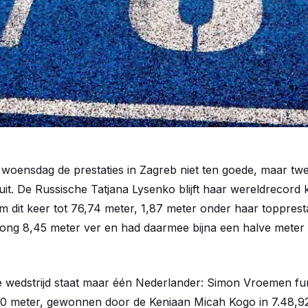
oensdag de prestaties in Zagreb niet ten goede, maar twe
t. De Russische Tatjana Lysenko blijft haar wereldrecord 
 dit keer tot 76,74 meter, 1,87 meter onder haar toppres
prong 8,45 meter ver en had daarmee bijna een halve mete
.
de wedstrijd staat maar één Nederlander: Simon Vroemen fu
00 meter, gewonnen door de Keniaan Micah Kogo in 7.48,92