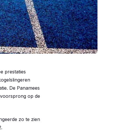
e prestaties
kogelslingeren
tatie. De Panamees
r voorsprong op de
ngeerde zo te zien
.