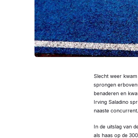
Slecht weer kwam w
sprongen erbovenui
benaderen en kwam
Irving Saladino s
naaste concurrent
In de uitslag van 
als haas op de 30