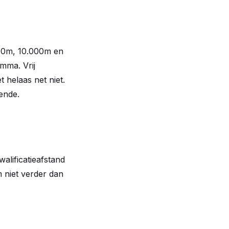
000m, 10.000m en
mma. Vrij
 helaas net niet.
ende.
alificatieafstand
m niet verder dan