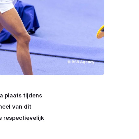
© BSR Agency
 plaats tijdens
neel van dit
 respectievelijk