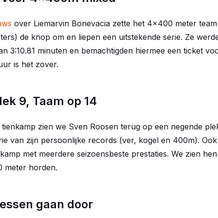
uws
over Liemarvin Bonevacia zette het 4x400 meter team 
eters) de knop om en liepen een uitstekende serie. Ze wer
 van 3:10.81 minuten en bemachtigden hiermee een ticket voor
r is het zover.
lek 9, Taam op 14
 tienkamp zien we Sven Roosen terug op een negende plek.
rie van zijn persoonlijke records (ver, kogel en 400m). Ook
nkamp met meerdere seizoensbeste prestaties. We zien he
0 meter horden.
lessen gaan door