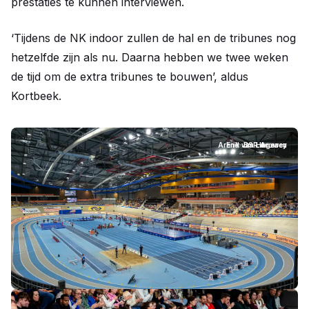
prestaties te kunnen interviewen.
‘Tijdens de NK indoor zullen de hal en de tribunes nog
hetzelfde zijn als nu. Daarna hebben we twee weken
de tijd om de extra tribunes te bouwen’, aldus
Kortbeek.
Arend Jan Hermsen
Erik van Leeuwen
BSR Agency