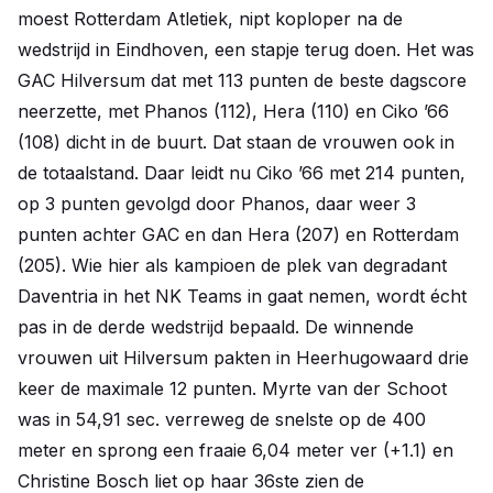
moest Rotterdam Atletiek, nipt koploper na de
wedstrijd in Eindhoven, een stapje terug doen. Het was
GAC Hilversum dat met 113 punten de beste dagscore
neerzette, met Phanos (112), Hera (110) en Ciko ’66
(108) dicht in de buurt. Dat staan de vrouwen ook in
de totaalstand. Daar leidt nu Ciko ’66 met 214 punten,
op 3 punten gevolgd door Phanos, daar weer 3
punten achter GAC en dan Hera (207) en Rotterdam
(205). Wie hier als kampioen de plek van degradant
Daventria in het NK Teams in gaat nemen, wordt écht
pas in de derde wedstrijd bepaald. De winnende
vrouwen uit Hilversum pakten in Heerhugowaard drie
keer de maximale 12 punten. Myrte van der Schoot
was in 54,91 sec. verreweg de snelste op de 400
meter en sprong een fraaie 6,04 meter ver (+1.1) en
Christine Bosch liet op haar 36ste zien de