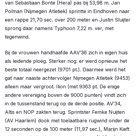
van Sebastiaan Bonte (Hera) pas bij 53,98 m. Jan
Polman (Nijmegen Atletiek) sprintte in Eindhoven naar
een rappe 21,70 sec. over 200 meter en Justin Sluijter
sprong daar namens Typhoon 7,22 m. ver, met
tegenwind.
Bij de vrouwen handhaafde AAV’36 zich in eigen huis
als leidende ploeg. Sterker nog: er werd opnieuw het
beste totaal neergezet (9701 pt.). Daarmee werd het
gat naar naaste achtervolger Nijmegen Atletiek (9453)
alleen maar vergroot. Ilion (met 9363 pt. De enige
andere vereniging boven de 9000 punten) vindt zich
in de tussenstand terug op de derde positie. AV’34,
Altis en NOP zakten terug. Sprintster Femke Nuijten
(AV Haarlem) dook met toelaatbare rugwind onder de
12 seconden op de 100 meter (11,97 sec.), Marijn Kieft