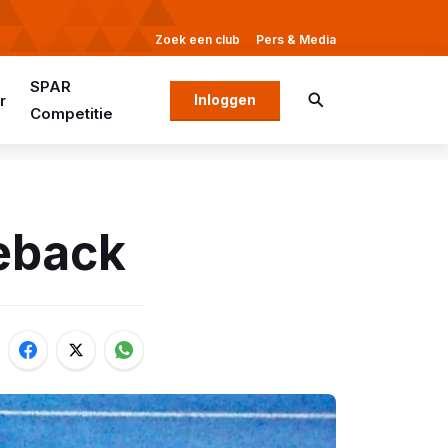
Zoek een club
Pers & Media
SPAR
r
Inloggen
Competitie
eback