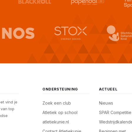
ONDERSTEUNING
ACTUEEL
eet vind je
Zoek een club
Nieuws
, van top
Atletiek op school
SPAR Competitie
andse
atletiekunie.nl
Wedstrijdkalend
Contact Atletiekunie
Beginnen met