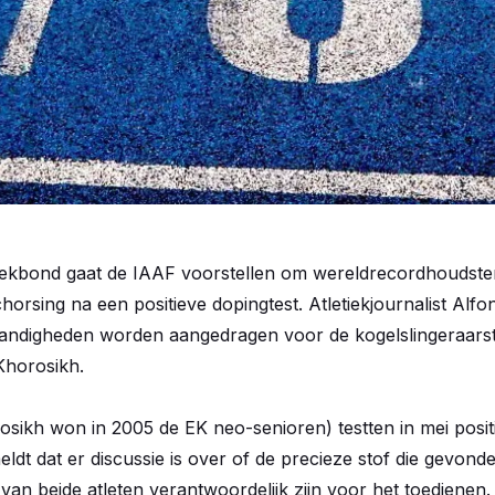
tiekbond gaat de IAAF voorstellen om wereldrecordhoudste
horsing na een positieve dopingtest. Atletiekjournalist Alf
tandigheden worden aangedragen voor de kogelslingeraars
Khorosikh.
osikh won in 2005 de EK neo-senioren) testten in mei positi
ldt dat er discussie is over of de precieze stof die gevonde
an beide atleten verantwoordelijk zijn voor het toedienen.