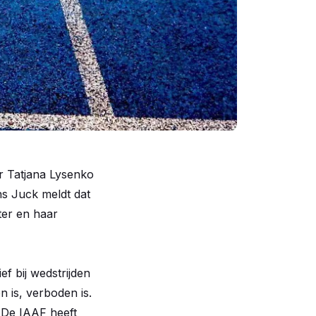
r Tatjana Lysenko
ons Juck meldt dat
ter en haar
ef bij wedstrijden
n is, verboden is.
 De IAAF heeft