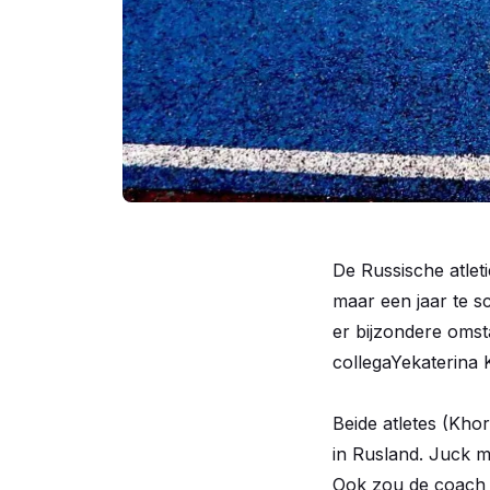
De Russische atle
maar een jaar te sc
er bijzondere oms
collegaYekaterina 
Beide atletes (Khor
in Rusland. Juck me
Ook zou de coach v