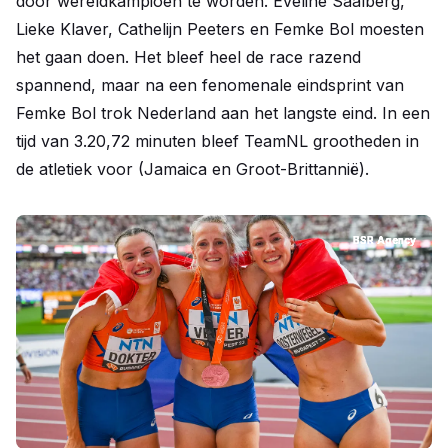
door wereldkampioen te worden. Eveline Saalberg,
Lieke Klaver, Cathelijn Peeters en Femke Bol moesten
het gaan doen. Het bleef heel de race razend
spannend, maar na een fenomenale eindsprint van
Femke Bol trok Nederland aan het langste eind. In een
tijd van 3.20,72 minuten bleef TeamNL grootheden in
de atletiek voor (Jamaica en Groot-Brittannië).
BSR Agency
BSR Agency
BSR Agency
BSR Agency
BSR Agency