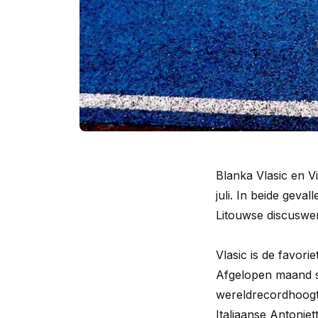
Blanka Vlasic en V
juli. In beide gev
Litouwse discuswer
Vlasic is de favor
Afgelopen maand s
wereldrecordhoogte
Italiaanse Antoniet