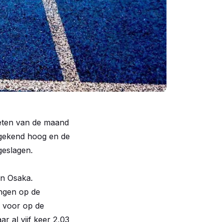
tleten van de maand
ongekend hoog en de
geslagen.
in Osaka.
ngen op de
r voor op de
ar al vijf keer 2,03