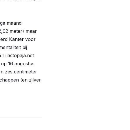
ige maand.
 72,02 meter) maar
Gerd Kanter voor
ntaliteit bij
n Tilastopaja.net
, op 16 augustus
oen zes centimeter
chappen (en zilver