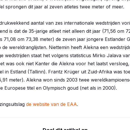
el sprongen dit jaar al zeven atletes twee meter of meer.
rukwekkend aantal van zes internationale wedstrijden vor
nd is dat de 35-jarige atleet niet alleen dit jaar (71,56 om
lfs 71,08 om 73,38 meter) de zeven jaar jongere Estlander 
de wereldranglijsten. Niettemin heeft Alekna een wedstrijdme
nge wedstrijden staat het volgens statisticus Mirko Jalava va
et was ook niet Kanter die Alekna voor het laatst versloeg
l in Estland (Tallinn). Frantz Krüger uit Zuid-Afrika was t
5,91 meter). Alekna won sinds 2003 twee wereldkampioens
de Europese titel en Olympisch goud (net als in 2000).
zingsuitslag
de website van de EAA
.