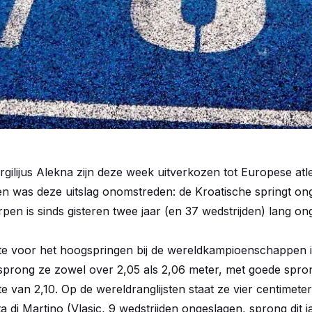
irgilijus Alekna zijn deze week uitverkozen tot Europese a
allen was deze uitslag onomstreden: de Kroatische springt 
pen is sinds gisteren twee jaar (en 37 wedstrijden) lang on
iete voor het hoogspringen bij de wereldkampioenschappen 
prong ze zowel over 2,05 als 2,06 meter, met goede spro
 van 2,10. Op de wereldranglijsten staat ze vier centimete
ta di Martino (Vlasic, 9 wedstrijden ongeslagen, sprong dit ja