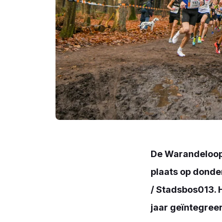
De Warandeloop 
plaats op dond
/ Stadsbos013. 
jaar geïntegree