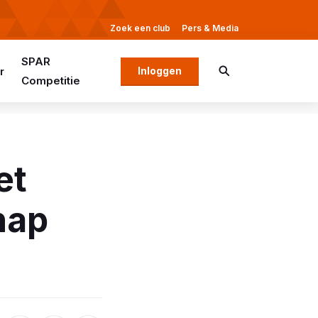
Zoek een club
Pers & Media
SPAR
r
Inloggen
Competitie
et
hap