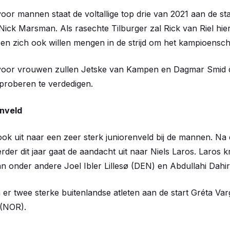
voor mannen staat de voltallige top drie van 2021 aan de st
ick Marsman. Als rasechte Tilburger zal Rick van Riel hier
n en zich ook willen mengen in de strijd om het kampioensc
s voor vrouwen zullen Jetske van Kampen en Dagmar Smid
proberen te verdedigen.
enveld
ok uit naar een zeer sterk juniorenveld bij de mannen. Na
rder dit jaar gaat de aandacht uit naar Niels Laros. Laros kr
an onder andere Joel Ibler Lillesø (DEN) en Abdullahi Dahi
n er twee sterke buitenlandse atleten aan de start Gréta V
 (NOR).