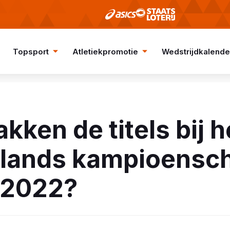
Topsport
Atletiekpromotie
Wedstrijdkalende
kken de titels bij h
lands kampioensc
 2022?