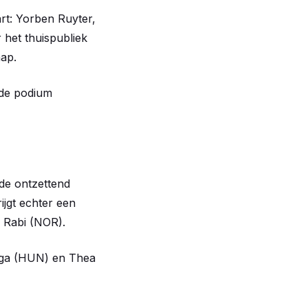
art: Yorben Ruyter,
 het thuispubliek
hap.
 de podium
 de ontzettend
ijgt echter een
r Rabi (NOR).
arga (HUN) en Thea