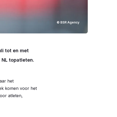
© BSR Agency
li tot en met
NL topatleten.
aar het
tiek komen voor het
oor atleten,