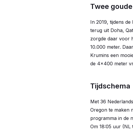
Twee gouden
In 2019, tijdens d
terug uit Doha, Qa
zorgde daar voor 
10.000 meter. Daa
Krumins een mooie 
de 4x400 meter vr
Tijdschema
Met 36 Nederlandse
Oregon te maken me
programma in de na
Om 18:05 uur (NL tij