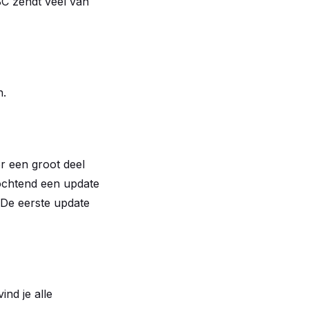
BC zendt veel van
n.
r een groot deel
ochtend een update
 De eerste update
ind je alle