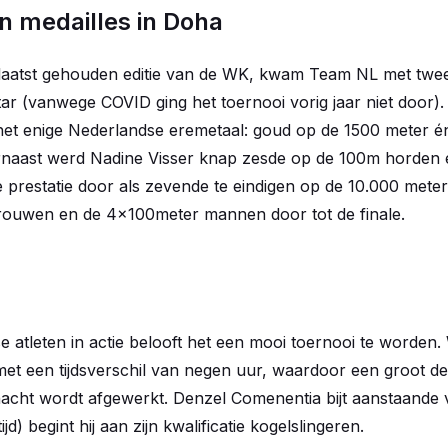
 medailles in Doha
e laatst gehouden editie van de WK, kwam Team NL met twe
tar (vanwege COVID ging het toernooi vorig jaar niet door)
het enige Nederlandse eremetaal: goud op de 1500 meter é
rnaast werd Nadine Visser knap zesde op de 100m horden 
prestatie door als zevende te eindigen op de 10.000 meter
ouwen en de 4x100meter mannen door tot de finale.
 atleten in actie belooft het een mooi toernooi te worden
t een tijdsverschil van negen uur, waardoor een groot de
cht wordt afgewerkt. Denzel Comenentia bijt aanstaande vri
d) begint hij aan zijn kwalificatie kogelslingeren.