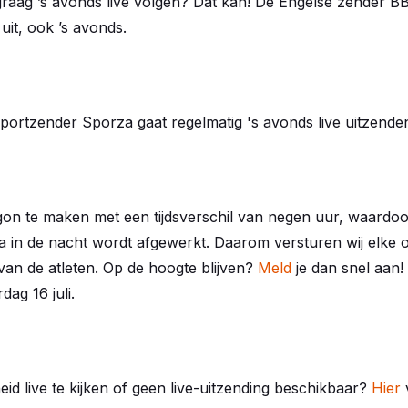
k graag ’s avonds live volgen? Dat kan! De Engelse zender B
 uit, ook ’s avonds.
portzender Sporza gaat regelmatig 's avonds live uitzende
on te maken met een tijdsverschil van negen uur, waardoo
 in de nacht wordt afgewerkt. Daarom versturen wij elke 
 van de atleten. Op de hoogte blijven?
Meld
je dan snel aan!
dag 16 juli.
n
eid live te kijken of geen live-uitzending beschikbaar?
Hier
v