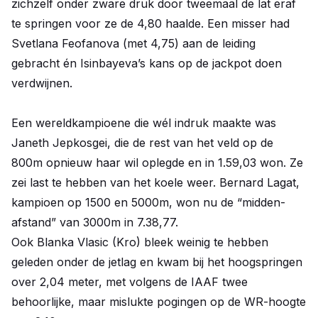
zichzelf onder zware druk door tweemaal de lat eraf
te springen voor ze de 4,80 haalde. Een misser had
Svetlana Feofanova (met 4,75) aan de leiding
gebracht én Isinbayeva’s kans op de jackpot doen
verdwijnen.
Een wereldkampioene die wél indruk maakte was
Janeth Jepkosgei, die de rest van het veld op de
800m opnieuw haar wil oplegde en in 1.59,03 won. Ze
zei last te hebben van het koele weer. Bernard Lagat,
kampioen op 1500 en 5000m, won nu de “midden-
afstand” van 3000m in 7.38,77.
Ook Blanka Vlasic (Kro) bleek weinig te hebben
geleden onder de jetlag en kwam bij het hoogspringen
over 2,04 meter, met volgens de IAAF twee
behoorlijke, maar mislukte pogingen op de WR-hoogte