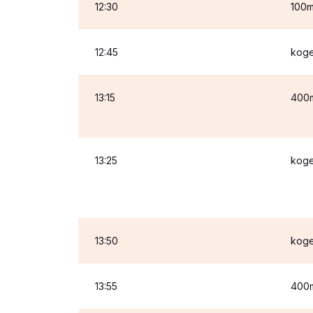
12:30
100
12:45
koge
13:15
400
13:25
koge
13:50
koge
13:55
400