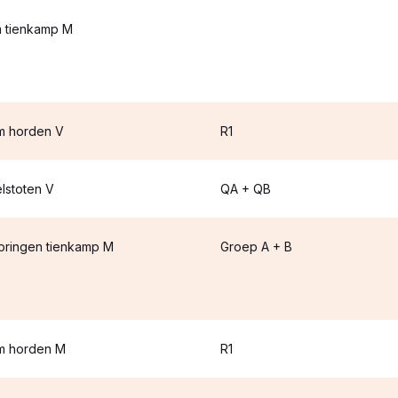
 tienkamp M
 horden V
R1
lstoten V
QA + QB
pringen tienkamp M
Groep A + B
m horden M
R1