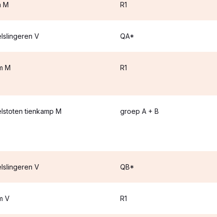
m M
R1
lslingeren V
QA*
m M
R1
lstoten tienkamp M
groep A + B
lslingeren V
QB*
m V
R1