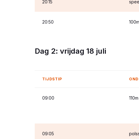
20:15
spe
20:50
100
Dag 2: vrijdag 18 juli
TIJDSTIP
OND
09:00
110m
09:05
pols