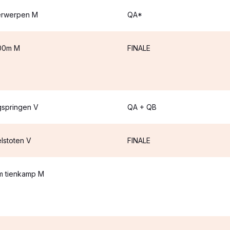
erwerpen M
QA*
00m M
FINALE
springen V
QA + QB
lstoten V
FINALE
 tienkamp M