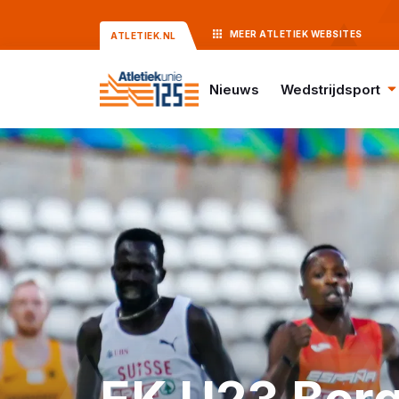
MEER
ATLETIEK
WEBSITES
ATLETIEK.NL
Nieuws
Wedstrijdsport