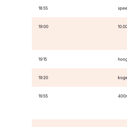
18:55
spe
19:00
10.0
19:15
hoog
19:20
koge
19:55
400m