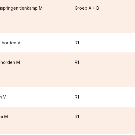
springen tienkamp M
Groep A + B
 horden V
R1
 horden M
R1
m V
R1
0m M
R1