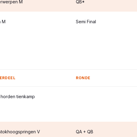
erwerpen M
QB*
m M
Semi Final
ERDEEL
RONDE
 horden tienkamp
stokhoogspringen V
QA + QB