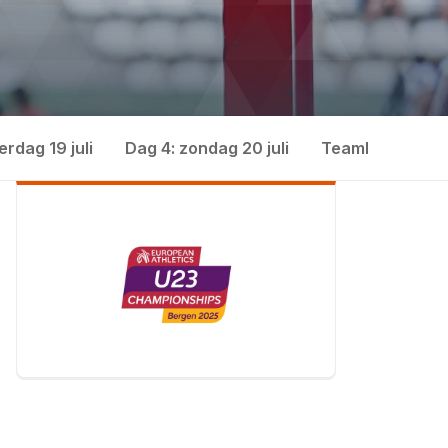
erdag 19 juli
Dag 4: zondag 20 juli
TeamNL in actie