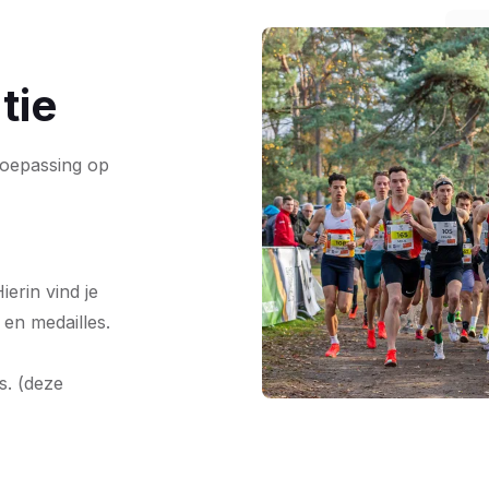
tie
toepassing op
erin vind je
 en medailles.
s. (deze