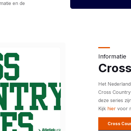
rmatie en de
Informatie
Cross
Het Nederland
Cross Country
deze series zi
Kijk
hier
voor 
Cross Coun