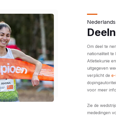
Nederlands
Deel
Om deel te ne
nationaliteit te
Atletiekunie e
uitgegeven wed
verplicht de
e-
dopingautoritei
voor meer inf
Zie de wedstri
mededingen voo