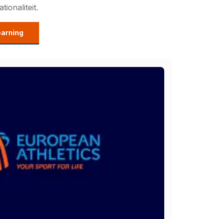
ionaliteit.
earning