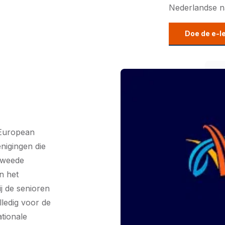
Nederlandse nat
Doe de e-l
 European
nigingen die
tweede
n het
j de senioren
ledig voor de
tionale