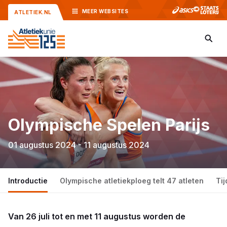
MEER
WEBSITES
ATLETIEK.NL
Olympische Spelen Parijs
01 augustus 2024 - 11 augustus 2024
Introductie
Olympische atletiekploeg telt 47 atleten
Ti
Van 26 juli tot en met 11 augustus worden de