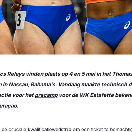
cs Relays vinden plaats op 4 en 5 mei in het Thoma
m in Nassau, Bahama’s. Vandaag maakte technisch d
ectie voor het
precamp
voor de WK Estafette bekend
uraçao.
 dé cruciale kwalificatiewedstrijd om een ticket te bemacht