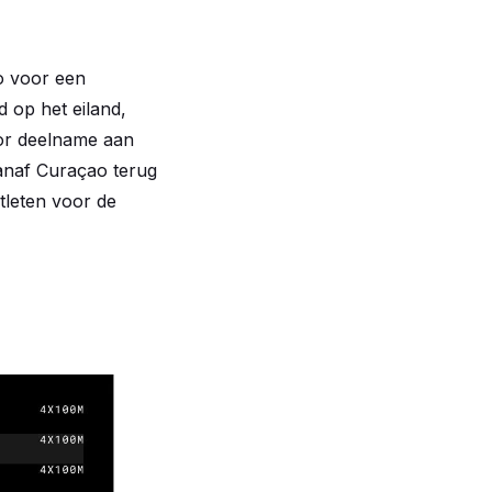
o voor een
d op het eiland,
oor deelname aan
vanaf Curaçao terug
tleten voor de