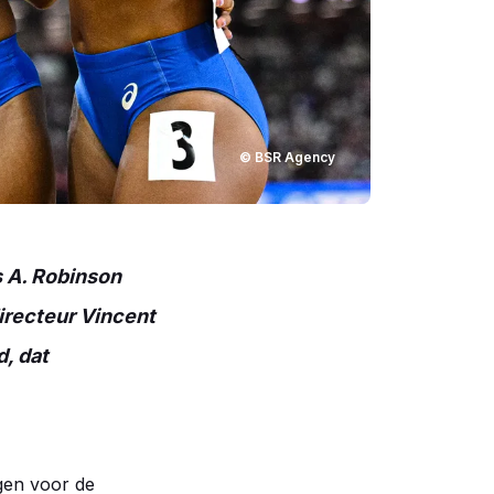
© BSR Agency
s A. Robinson
irecteur Vincent
, dat
igen voor de