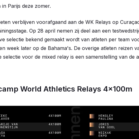
in Parijs deze zomer.
leten verblijven voorafgaand aan de WK Relays op Curaça
ningsstage. Op 28 april nemen zij deel aan een testwedstrij
eve selectie bekend gemaakt wordt van atleten per team v
en week later op de Bahama's. De overige atleten reizen 
 selectie voor de mixed relay is een samenstelling van de a
ecamp World Athletics Relays 4x100m