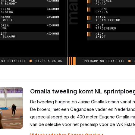
Omalla tweeling komt NL sprintploe
De tweeling Eugene en Jaime Omalla komen vanaf nu
De broers, met een Oegandese vader en Nederland
gespecialiseerd op de 400 meter. Eugene Omalla ma
van de selectie voor het precamp voor de WK Estafe