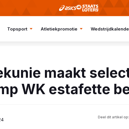
Topsport
Atletiekpromotie
Wedstrijdkalende
ekunie maakt selec
mp WK estafette b
Deel dit artikel op:
24