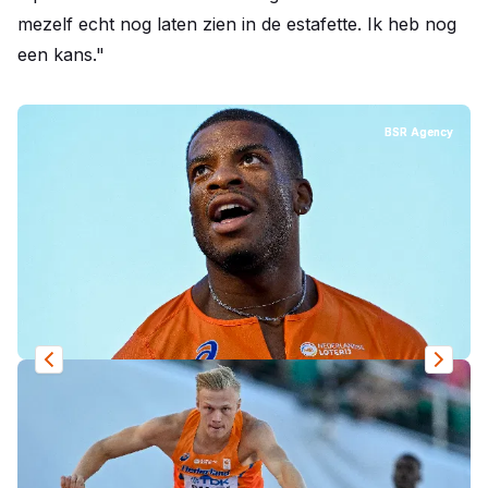
mezelf echt nog laten zien in de estafette. Ik heb nog
een kans."
BSR Agency
BSR Agency