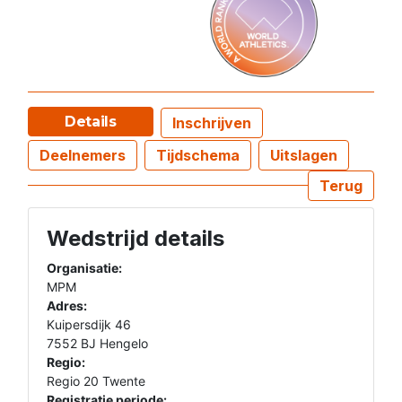
Details
Inschrijven
Deelnemers
Tijdschema
Uitslagen
Terug
Wedstrijd details
Organisatie:
MPM
Adres:
Kuipersdijk 46
7552 BJ Hengelo
Regio:
Regio 20 Twente
Registratie periode: