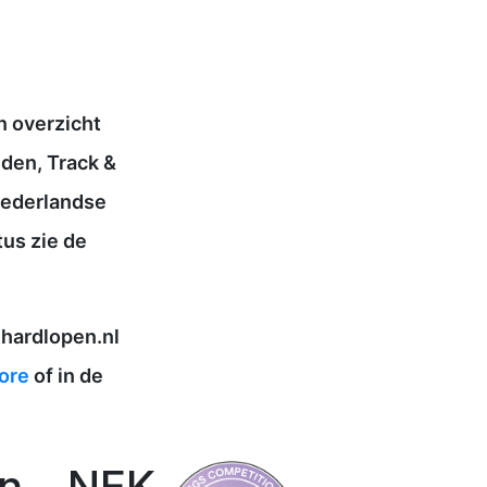
n overzicht
den, Track &
 Nederlandse
tus zie de
 hardlopen.nl
ore
of in de
n - NEK