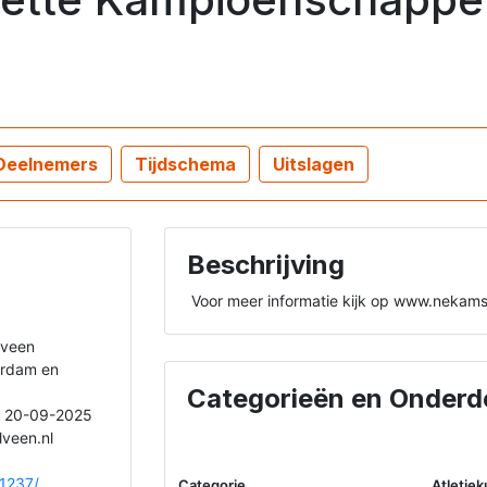
Deelnemers
Tijdschema
Uitslagen
Beschrijving
 Voor meer informatie kijk op www.nekamst
lveen
erdam en
Categorieën en Onderd
t 20-09-2025
veen.nl
41237/
Categorie
Atletie