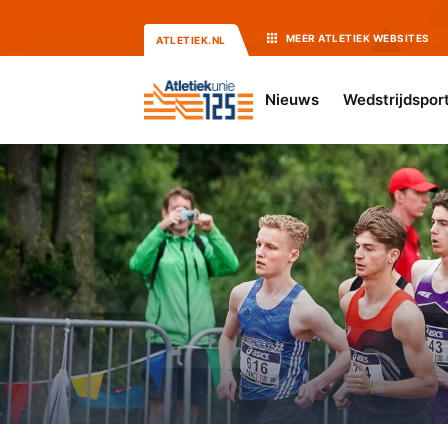
MEER
ATLETIEK
WEBSITES
ATLETIEK.NL
Nieuws
Wedstrijdspor