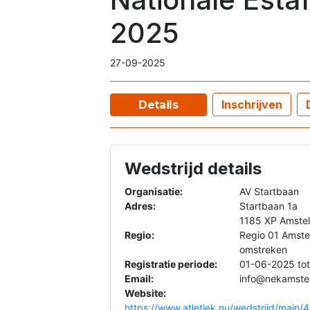
2025
27-09-2025
Inschrijven
Details
Wedstrijd details
Organisatie:
AV Startbaan
Adres:
Startbaan 1a
1185 XP Amste
Regio:
Regio 01 Amst
omstreken
Registratie periode:
01-06-2025 to
Email:
info@nekamstel
Website:
https://www.atletiek.nu/wedstrijd/main/