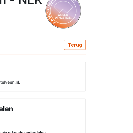
Terug
elveen.nl. 
elen
kunie erkende onderdelen