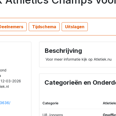
Deelnemers
Tijdschema
Uitslagen
Beschrijving
 Voor meer informatie kijk op Atletiek.nu 
mond
a
t 12-03-2026
Categorieën en Onderd
iek.nl
43636/
Categorie
Atletie
U8 Jongens
Onoffic