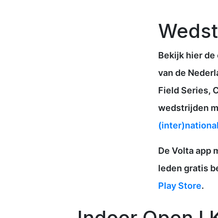
Wedst
Bekijk hier de
van de Nederl
Field Series,
wedstrijden m
(inter)nationa
De Volta app m
leden gratis 
Play Store
.
Indoor Open LK