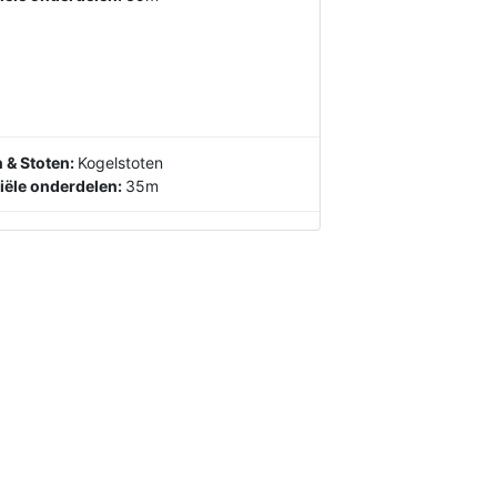
 & Stoten:
Kogelstoten
iële onderdelen:
35m