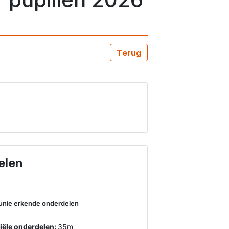
Terug
elen
kunie erkende onderdelen
iële onderdelen:
35m