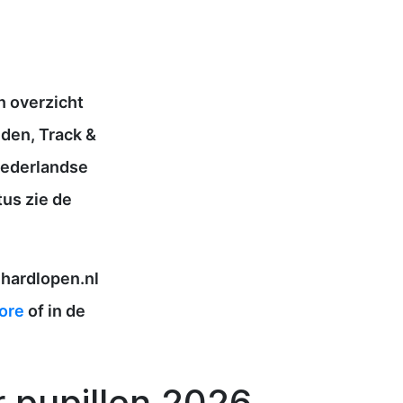
n overzicht
den, Track &
 Nederlandse
tus zie de
 hardlopen.nl
ore
of in de
 pupillen 2026