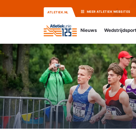
MEER
ATLETIEK
WEBSITES
ATLETIEK.NL
Nieuws
Wedstrijdspor