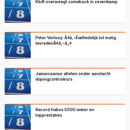
Kluft overweegt comeback in zevenkamp
Peter Verlooy: Ã¢â‚¬ËœRedelijk tot matig
tevredenÃ¢â‚¬â„¢
Jamaicaanse atleten onder aandacht
dopingcontroleurs
Record Habes 5000 meter en
topprestaties