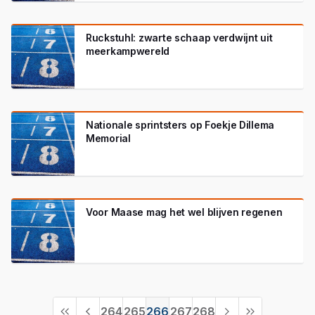
Ruckstuhl: zwarte schaap verdwijnt uit
meerkampwereld
Nationale sprintsters op Foekje Dillema
Memorial
Voor Maase mag het wel blijven regenen
264
265
266
267
268