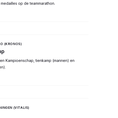
e medailles op de teammarathon.
ELO (KRONOS)
mp
ten Kampioenschap, tienkamp (mannen) en
n).
ONINGEN (VITALIS)