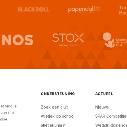
ONDERSTEUNING
ACTUEEL
eet vind je
Zoek een club
Nieuws
, van top
Atletiek op school
SPAR Competitie
andse
atletiekunie.nl
Wedstrijdkalend