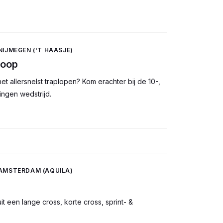
 NIJMEGEN ('T HAASJE)
loop
t allersnelst traplopen? Kom erachter bij de 10-,
ingen wedstrijd.
 AMSTERDAM (AQUILA)
t een lange cross, korte cross, sprint- &