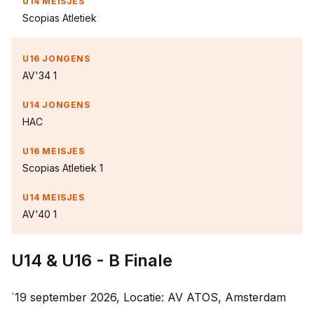
Scopias Atletiek
AV'34 1
HAC
Scopias Atletiek 1
AV'40 1
U14 & U16 - B Finale
`19 september 2026, Locatie: AV ATOS, Amsterdam