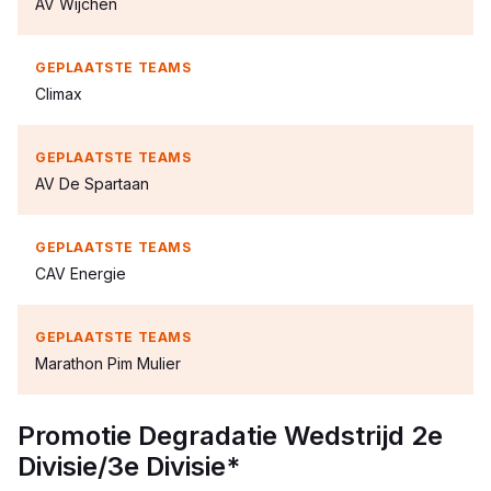
AV Wijchen
Climax
AV De Spartaan
CAV Energie
Marathon Pim Mulier
Promotie Degradatie Wedstrijd 2e
Divisie/3e Divisie*