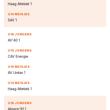
Haag Atletiek 1
SAV 1
AV'40 1
CAV Energie
AV Unitas 1
Haag Atletiek 1
Almere'81 1