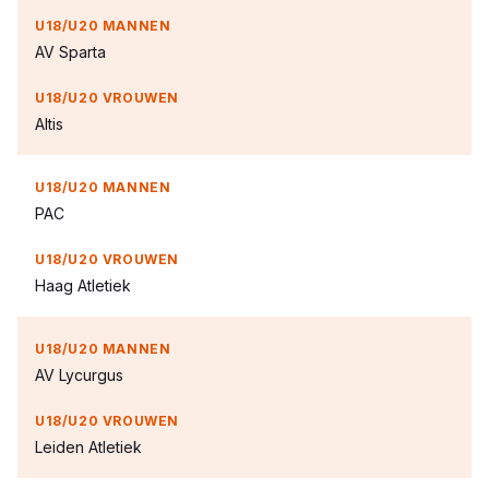
AV Sparta
Altis
PAC
Haag Atletiek
AV Lycurgus
Leiden Atletiek