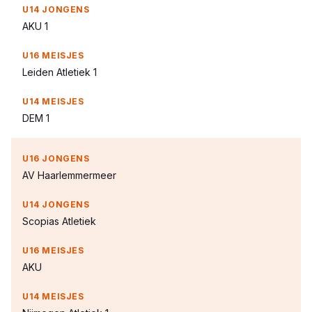
AKU 1
Leiden Atletiek 1
DEM 1
AV Haarlemmermeer
Scopias Atletiek
AKU