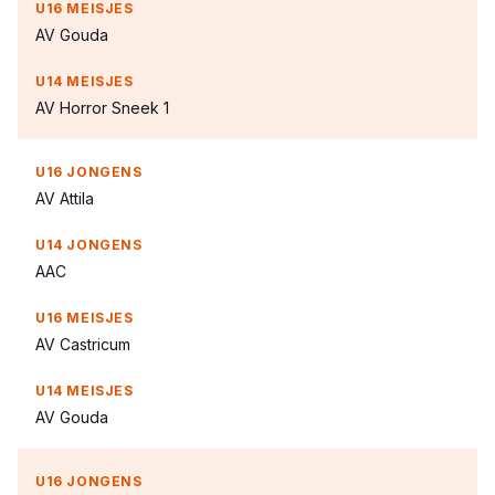
AV Gouda
AV Horror Sneek 1
AV Attila
AAC
AV Castricum
AV Gouda