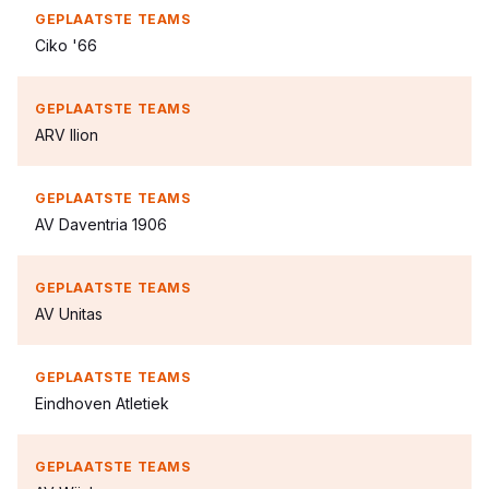
Ciko '66
ARV Ilion
AV Daventria 1906
AV Unitas
Eindhoven Atletiek