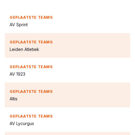
AV Sprint
Leiden Atletiek
AV 1923
Altis
AV Lycurgus