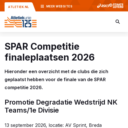
MEER
WEBSITES
ATLETIEK.NL
SPAR Competitie
finaleplaatsen 2026
Hieronder een overzicht met de clubs die zich
geplaatst hebben voor de finale van de SPAR
competitie 2026.
Promotie Degradatie Wedstrijd NK
Teams/1e Divisie
13 september 2026, locatie: AV Sprint, Breda