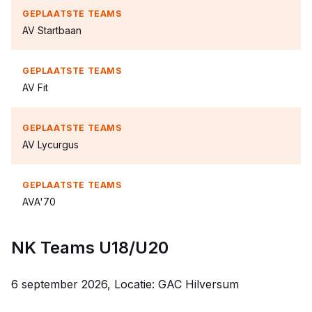
AV Startbaan
AV Fit
AV Lycurgus
AVA'70
NK Teams U18/U20
6 september 2026, Locatie: GAC Hilversum