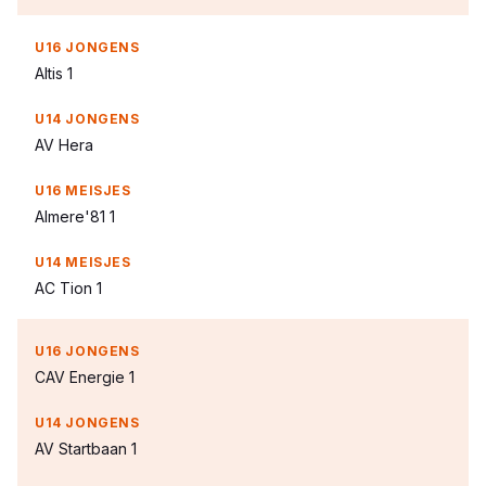
Altis 1
AV Hera
Almere'81 1
AC Tion 1
CAV Energie 1
AV Startbaan 1