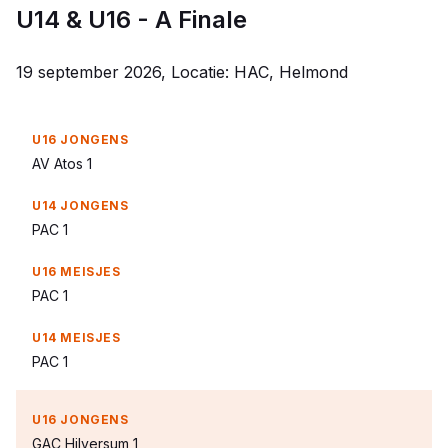
U14 & U16 - A Finale
19 september 2026, Locatie: HAC, Helmond
AV Atos 1
PAC 1
PAC 1
PAC 1
GAC Hilversum 1