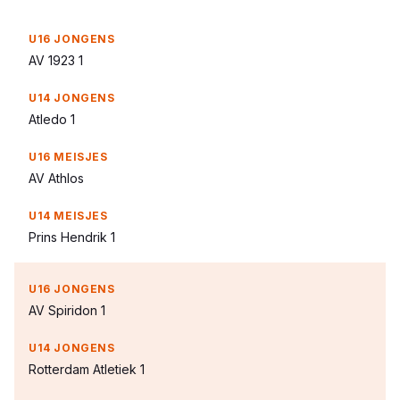
AV 1923 1
Atledo 1
AV Athlos
Prins Hendrik 1
AV Spiridon 1
Rotterdam Atletiek 1