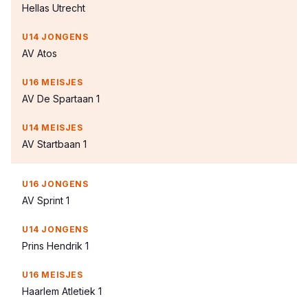
Hellas Utrecht
AV Atos
AV De Spartaan 1
AV Startbaan 1
AV Sprint 1
Prins Hendrik 1
Haarlem Atletiek 1